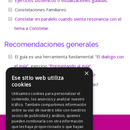
Ejercicios sistémicos
o
visualizaciones guiadas.
Constelaciones Familiares.
Constelar en paralelo cuando sienta resonancia con el
tema a Constelar.
Recomendaciones generales
El guía es una herramienta fundamental: “
El dialogo con
el guía
”, ejercicio “
Preguntando al guía
”.
×
¿Cómo participar en un taller o un curso?
Ese sitio web utiliza
cookies
¿Qué hacer después de una constelación?
Para entender lo que es el Holograma
Utilizamos cookies para personalizar el
contenido, los anuncios y analizar nuestro
Testimonios
tráfico. También compartimos información
sobre su uso de nuestro sitio con nuestros
socios de publicidad y análisis, quienes
pueden combinarla con otra información
que les haya proporcionado o que hayan